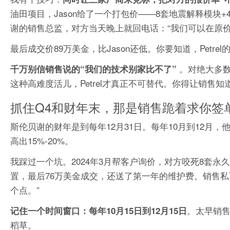
油田项目，Jason给了一个打包价——8套地震解释模块
谢的销售总监，对方当天晚上就回电话：“我们可以在原价
最后成交价89万美金，比Jason还低。你要知道，Petre
。对绝大多数
千万别信销售说的“我们的技术别家比不了”
这种高难度活儿，Petrel才真正不可替代。你得让销售
抓住Q4和财年末，那是销售跪着求你签
斯伦贝谢的财年是到每年12月31日。每年10月到12
高出15%-20%。
我踩过一个坑。2024年3月帮客户询价，对方咬死8套永
置，最后76万美金成交，还送了第一年的维护费。销售私
个点。”
。太早销
记住一个时间窗口：每年10月15日到12月15日
稻草。