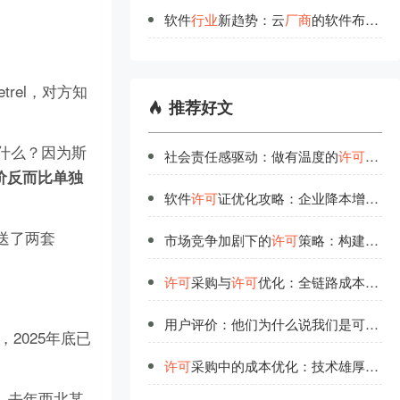
软件
行
业
新趋势：云
厂
商
的软件布局
与
trel，对方知
推荐好文
。为什么？因为斯
社会责任感驱动：做有温度的
许可
管理
价反而比单独
软件
许可
证优化攻略：企业降本增效的关键策略
白送了两套
市场竞争加剧下的
许可
策略：构建企业核心优势
许可
采购与
许可
优化：全链路成本管控方案
用户评价：他们为什么说我们是可信赖的
，2025年底已
许可
采购中的成本优化：技术雄厚团队的实战经验
。去年西北某