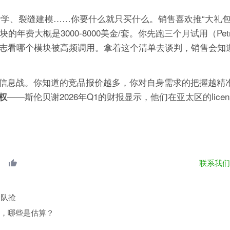
学、裂缝建模……你要什么就只买什么。销售喜欢推“大礼包
费大概是3000-8000美金/套。你先跑三个月试用（Petr
日志看哪个模块被高频调用。拿着这个清单去谈判，销售会知
信息战。你知道的竞品报价越多，你对自身需求的把握越精
——斯伦贝谢2026年Q1的财报显示，他们在亚太区的lice
权
联系我
全队抢
，哪些是估算？