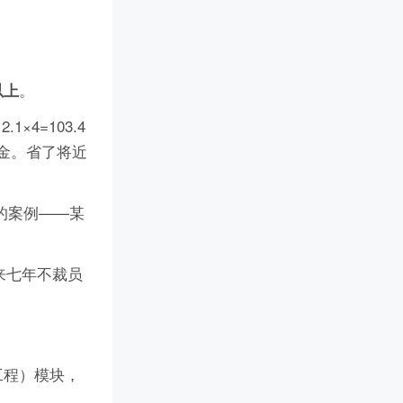
。
以上
×4=103.4
美金。省了将近
的案例——某
来七年不裁员
藏工程）模块，