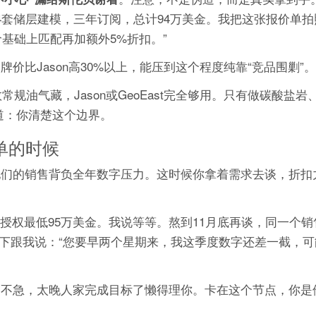
+4套储层建模，三年订阅，总计94万美金。我把这张报价单
基础上匹配再加额外5%折扣。”
l的牌价比Jason高30%以上，能压到这个程度纯靠“竞品围剿”。
常规油气藏，Jason或GeoEast完全够用。只有做碳酸盐
知道：你清楚这个边界。
单的时候
月，他们的销售背负全年数字压力。这时候你拿着需求去谈，折
久授权最低95万美金。我说等等。熬到11月底再谈，同一个
下跟我说：“您要早两个星期来，我这季度数字还差一截，可
售不急，太晚人家完成目标了懒得理你。卡在这个节点，你是