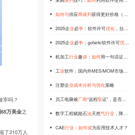
如
何
与
供应
商
谈
判
获得更好价格（软件采购
2025企
业
必
争
：软件许可
优
化
，拉开同
2025企
业
必
争
：gofarlic软件许可
优
化
，
机加工
行
业
趣
谈
：
如
何
用一句话证明你是干这
工
业
软件：国内外MES/MOM市场格局、主流
注塑企
业
成
本
分
析
与
优
化
策略
被宰吗？
员工电脑被
厂
商
“远程
取
证”，是否合法？企
之
到65万美金
数字工程赋能石
油
天然
气
行
业
，降低复合材料管道
CAE
行
业
：
如
何
成
为应用技术人才？
省了210万人