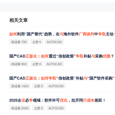
相关文章
如
何
利用“国产替代”趋势，在
与
海外软件
厂
商
谈
判
中
争
取
主动
阅读量 730
点赞 0
AUTOCAD
国产CAD
正
版
化
：
如
何
通过“信创政策”
争
取
补贴
与
采购
优
惠
？
阅读量 902
点赞 0
AUTOCAD
国产CAD
正
版
化
：
如
何
争
取
“信创政策”补贴
与
“国产软件采购”
阅读量 1424
点赞 0
AUTOCAD
2025企
业
必
争
领域：软件许可
优
化
，拉开同
行
成
本
差距！
阅读量 2434
点赞 0
AUTOCAD