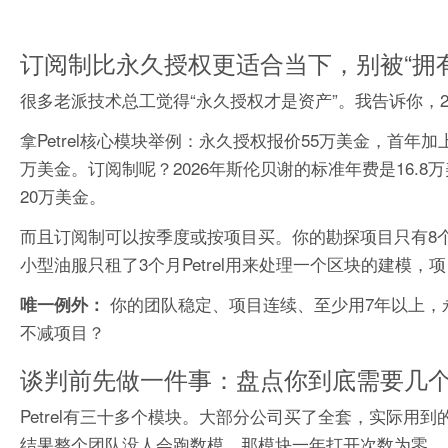
订阅制比永久授权更适合当下，别被“拥
很多老派技术总工觉得“永久授权才是资产”。我告诉你，2
拿Petrel核心模块举例：永久授权报价55万美金，首年加上22%
万美金。订阅制呢？2026年斯伦贝谢的标准年费是16.8万
20万美金。
而且订阅制可以按季度或按项目买。你的勘探项目只有8
小型油服只租了3个月Petrel用来处理一个区块的建模
你的团队稳定、项目连续、至少用7年以上，
唯一例外：
不减项目？
谈判前先做一件事：盘点你到底需要几
Petrel有三十多个模块。大部分公司买了全套，实际用到的
结果整个团队没人会跑数模，那模块一年打开次数为零。