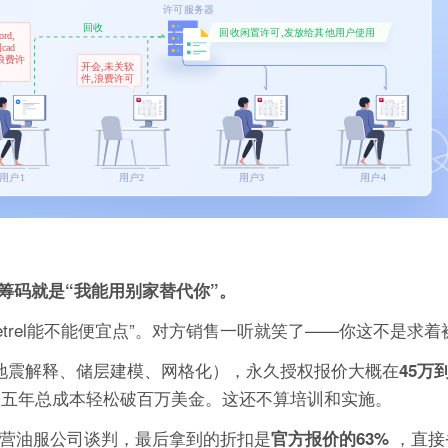
筹码就是“我能用别家替代你”。
etrel能不能便宜点”。对方销售一听就笑了——你这不是求着
块（含地震解释、储层建模、网格化），永久授权报价大概在
45万
费，五年总成本轻松破百万美金。这还不算培训和实施。
民营油服公司谈判，最后拿到的折扣是
，直接
官方报价的63%