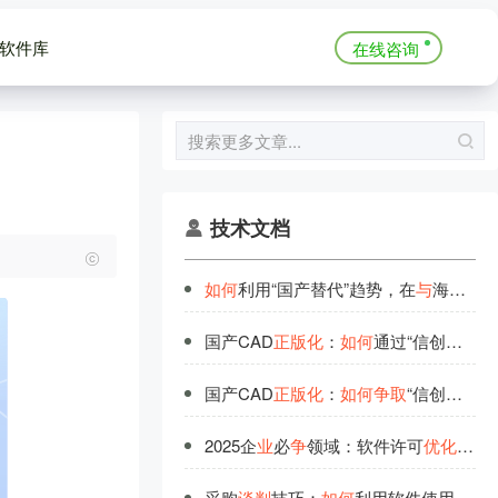
软件库
在线咨询
技术文档
如
何
利用“国产替代”趋势，在
与
海外软件
国产CAD
正
版
化
：
如
何
通过“信创政策”
国产CAD
正
版
化
：
如
何
争
取
“信创政策”补贴
2025企
业
必
争
领域：软件许可
优
化
，拉
采购
谈
判
技巧：
如
何
利用软件使用数据