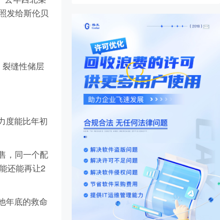
拍照发给斯伦贝
岩、裂缝性储层
扣力度能比年初
销售，同一个配
能还能再让2
他年底的救命