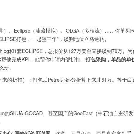
井）、Eclipse（油藏模拟）、OLGA（多相流）……你单买Pe
和ECLIPSE打包，一起签三年”，谈判地位立马逆转。
hlog和1套ECLIPSE，总报价从127万美金直接谈到78万
你帮他完成KPI，他帮你申请内部折扣。
打包采购，单品的单
么玩。
下来的折扣）；打包后Petrel那部分折算下来才51万。等于
igm的SKUA-GOCAD、甚至国产的GeoEast（中石油自主研发
。
。注意，不是伪造，而是真实拿到手
不小心”漏给斯伦贝谢看