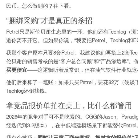
民币。怎么做到的？往下看。
“捆绑采购”才是真正的杀招
Petrel只是斯伦贝谢生态里的一环。他们还有Techlog（测
道你离不开它。但如果你说，“我要把Petrel、Techlog
我那个客户原本只要8套Petrel。我建议他们再搭上2套Tec
伦贝谢的销售考核的是“客户总合同额”和“产品渗透率”。
——这逻辑听着反常识，但在油气软件行业就这
买更便宜
他们后来算了一笔账：如果只买Petrel，要花82万（硬谈
Techlog还倒找钱。
拿竞品报价单拍在桌上，比什么都管用
2026年的竞争对手可不是吃素的。CGG的Jason、Parad
经迭代到3.2版本），在中低端建模场景下都能替代Petrel
我有个技巧：
同时让三家厂商来竞标，把对方的报价单“