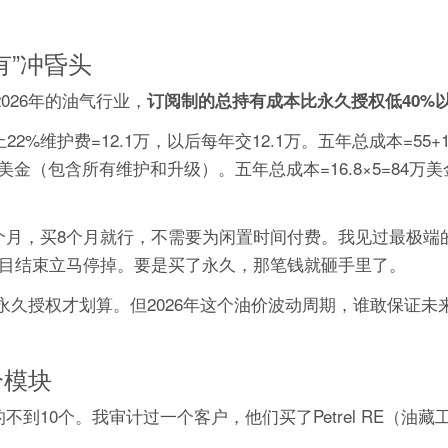
有”冲昏头
026年的油气行业，
订阅制的总持有成本比永久授权低40%
维护费=12.1万，以后每年交12.1万。五年总成本=55+12.1
美金（包含所有维护和升级）。五年总成本=16.8×5=84万
个月，买8个月就行，不需要为闲置时间付费。我见过最极端
，项目结束立马停掉。要是买了永久，那笔钱就砸手里了。
永久授权才划算。但2026年这个油价波动周期，谁敢保证未
个模块
不到10个。我审计过一个客户，他们买了Petrel RE（油