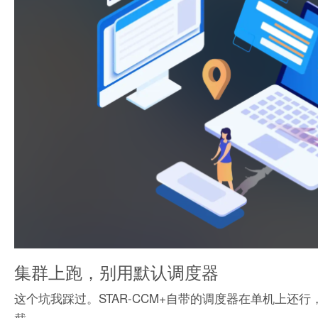
集群上跑，别用默认调度器
这个坑我踩过。STAR-CCM+自带的调度器在单机上还行，
截。