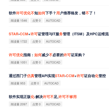
软件
许
可
优
化
不
知
如
何
下手？
用
户推荐格发，错
不
了！
阅读量 1546
点赞 0
AUTOCAD
STAR
-
CCM
+
许
可
证管理与IT服
务
管理（ITSM）及HPC运维
阅读量 1722
点赞 0
AUTOCAD
许
可
优
化
指南：
如
何
减少
不
必要的
许
可
证采购？
阅读量 1051
点赞 0
AUTOCAD
通过西门子
仿
真
管理API实现
STAR
-
CCM
+
许
可
证自动
化
管控
阅读量 953
点赞 0
AUTOCAD
软件实现正版
化
-解决
许
可
不
足,
许
可
不
够
用
阅读量 2097
点赞 0
AUTOCAD