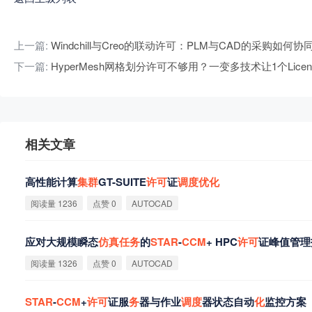
上一篇:
Windchill与Creo的联动许可：PLM与CAD的采购如何协
下一篇:
HyperMesh网格划分许可不够用？一变多技术让1个Lic
相关文章
高性能计算
集
群
GT-SUITE
许
可
证
调
度
优
化
阅读量 1236
点赞 0
AUTOCAD
应对大规模瞬态
仿
真
任
务
的
STAR
-
CCM
+ HPC
许
可
证峰值管理
阅读量 1326
点赞 0
AUTOCAD
STAR
-
CCM
+
许
可
证服
务
器与作业
调
度
器状态自动
化
监控方案