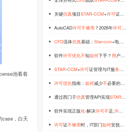
关键
仿
真
项目
STAR
-
CCM
+
许
可
证与HPC核心
AutoCAD
许
可
不
够
用
？2026年
许
可
优
化
CFD
流体
仿
真
基础：
Star
-
ccm
+电池包热管理教学
软件
许
可
优
化
不
知
如
何
下手？
用
户推荐格发，错
STAR
-
CCM
+
许
可
证管理与IT服
务
管理（
ense池看着
许
可
优
化
指南：
如
何
减少
不
必要的
许
可
通过西门子
仿
真
管理API实现
STAR
-
CC
软件实现正版
化
-解决
许
可
不
足,
许
可
不
够
的case，白天
许
可
证
不
够
用
时，IT部门
如
何
安抚暴走的设计师？