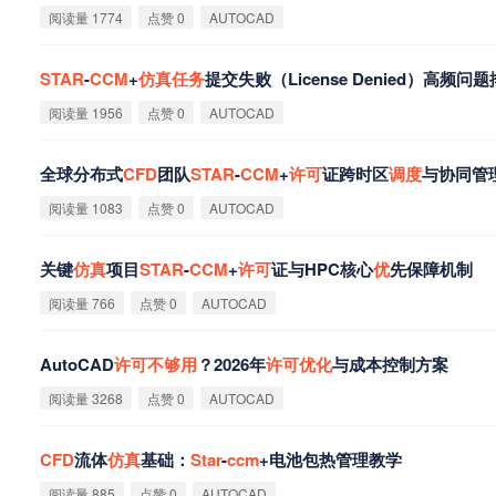
阅读量 1774
点赞 0
AUTOCAD
STAR
-
CCM
+
仿
真
任
务
提交失败（License Denied）高频问
阅读量 1956
点赞 0
AUTOCAD
全球分布式
CFD
团队
STAR
-
CCM
+
许
可
证跨时区
调
度
与协同管
阅读量 1083
点赞 0
AUTOCAD
关键
仿
真
项目
STAR
-
CCM
+
许
可
证与HPC核心
优
先保障机制
阅读量 766
点赞 0
AUTOCAD
AutoCAD
许
可
不
够
用
？2026年
许
可
优
化
与成本控制方案
阅读量 3268
点赞 0
AUTOCAD
CFD
流体
仿
真
基础：
Star
-
ccm
+电池包热管理教学
阅读量 885
点赞 0
AUTOCAD