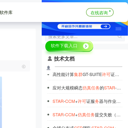
软件库
在线咨询
技术文档
高性能计算
集
群
GT-SUITE
许
可
证
调
度
优
应对大规模瞬态
仿
真
任
务
的
STAR
-
CCM
STAR
-
CCM
+
许
可
证服
务
器与作业
调
度
STAR
-
CCM
+
仿
真
任
务
提交失败（License Denied）高频问题排查手册
全球分布式
CFD
团队
STAR
-
CCM
+
许
可