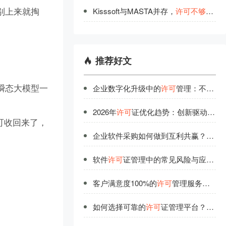
，别上来就掏
Kisssoft与MASTA并存，
许
可
不
够
用
时
推荐好文
瞬态大模型一
企业数字化升级中的
许可
管理：不可忽视的基础要素
2026年
许可
证优化趋势：创新驱动下的高效管理模式
可收回来了，
企业软件采购如何做到互利共赢？供应商合作策略
软件
许可
证管理中的常见风险与应对策略
客户满意度100%的
许可
管理服务是如何练成的？
如何选择可靠的
许可
证管理平台？5大标准值得关注