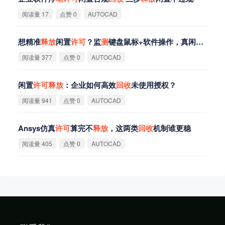
阅读量 17
点赞 0
AUTOCAD
想精准
释
放
闲置
许
可
？监
测
键盘鼠标+软件操作，真闲置才
回
阅读量 377
点赞 0
AUTOCAD
闲置
许
可
释
放
：企业如何高效
回
收
未使用授权？
阅读量 941
点赞 0
AUTOCAD
Ansys仿真
许
可
算完不
释
放
，这两类
回
收
机制谁更稳
阅读量 405
点赞 0
AUTOCAD