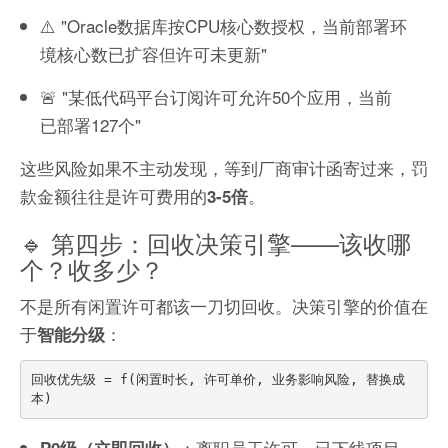
⚠️ "Oracle数据库按CPU核心数授权，当前部署环
境核心数已扩容但许可未更新"
🚨 "某低代码平台订阅许可允许50个应用，当前
已部署127个"
这些风险如果不主动发现，等到厂商审计函寄过来，罚
款金额往往是许可费用的
。
3-5倍
🔹 第四步：回收决策引擎——该收哪
个？收多少？
不是所有闲置许可都该一刀切回收。决策引擎的价值在
于
：
智能分级
回收优先级 = f(闲置时长, 许可单价, 业务影响风险, 替换成
：离职员工许可、已下线项目
P0级（立即回收）