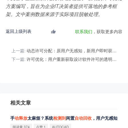
方案编写，旨在为企业IT决策者提供可落地的参考框
架。文中案例数据来源于实际项目脱敏处理。
返回上级列表
联系我们
，获取更多内容
上一篇:
动态许可分配：原用户无感知，新用户即时获取资源
下一篇:
许可优化：用户重新获取设计软件许可的透明化机制原理
相关文章
手
动
释
放
太麻烦？系统
检
测
到
闲置
自
动
回
收
，用户无感知
阅读量 374
点赞 1
AUTOCAD