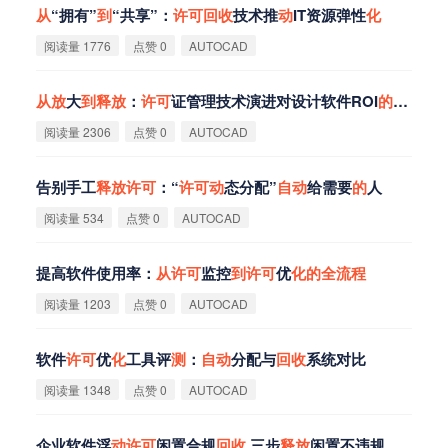
从
“拥有”
到
“共享”：
许
可
回
收
技术推
动
IT资源弹性
化
阅读量 1776
点赞 0
AUTOCAD
从
放
大
到
释
放
：
许
可
证管理技术演进对设计软件ROI
的
量
化
影
阅读量 2306
点赞 0
AUTOCAD
告别手工
释
放
许
可
：“
许
可
动
态分配”
自
动
给需要
的
人
阅读量 534
点赞 0
AUTOCAD
提高软件使用率：
从
许
可
监控
到
许
可
优
化
的
全
流
程
阅读量 1203
点赞 0
AUTOCAD
软件
许
可
优
化
工具评
测
：
自
动
分配与
回
收
系统对比
阅读量 1348
点赞 0
AUTOCAD
企业软件浮
动
许
可
闲置合规
回
收
三步
释
放
闲置不违规