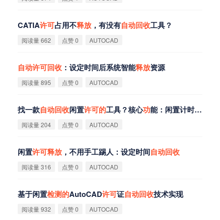
CATIA
许
可
占用不
释
放
，有没有
自
动
回
收
工具？
阅读量 662
点赞 0
AUTOCAD
自
动
许
可
回
收
：设定时间后系统智能
释
放
资源
阅读量 895
点赞 0
AUTOCAD
找一款
自
动
回
收
闲置
许
可
的
工具？核心
功
能：闲置计时→
自
动
阅读量 204
点赞 0
AUTOCAD
闲置
许
可
释
放
，不用手工踢人：设定时间
自
动
回
收
阅读量 316
点赞 0
AUTOCAD
基于闲置
检
测
的
AutoCAD
许
可
证
自
动
回
收
技术实现
阅读量 932
点赞 0
AUTOCAD