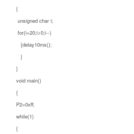
{
unsigned char i;
for(i=20;i>0;i--)
{delay10ms();
}
}
void main()
{
P2=0xff;
while(1)
{