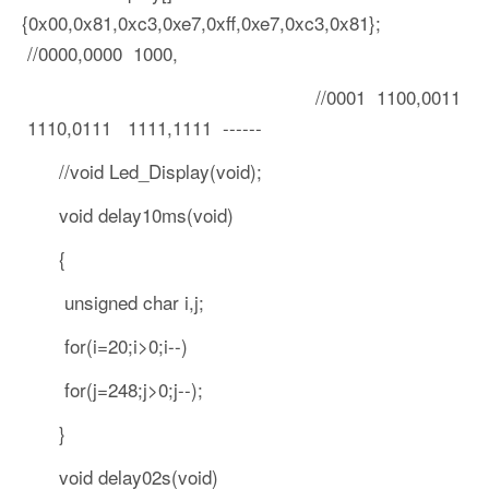
{0x00,0x81,0xc3,0xe7,0xff,0xe7,0xc3,0x81};
//0000,0000 1000,
//0001 1100,0011
1110,0111 1111,1111 ------
//void Led_Display(void);
void delay10ms(void)
{
unsigned char i,j;
for(i=20;i>0;i--)
for(j=248;j>0;j--);
}
void delay02s(void)