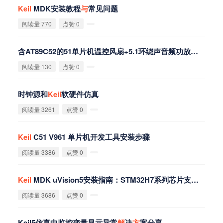
Keil
MDK安装教程
与
常见问题
阅读量 770
点赞 0
含AT89C52的51单片机温控风扇+5.1环绕声音频功放系统：Altium原理图/PCB+
阅读量 130
点赞 0
时钟源和
Keil
软硬件仿真
阅读量 3261
点赞 0
Keil
C51 V961 单片机开发工具安装步骤
阅读量 3386
点赞 0
Keil
MDK uVision5安装指南：STM32H7系列芯片支持包配置
阅读量 3686
点赞 0
Keil5仿真中监控变量显示异常
解
决
方
案分享