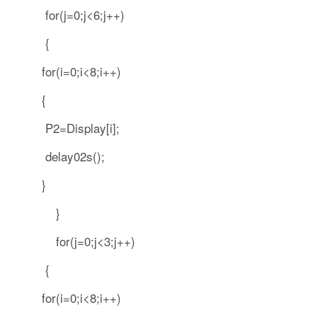
for(j=0;j<6;j++)
{
for(i=0;i<8;i++)
{
P2=Display[i];
delay02s();
}
}
for(j=0;j<3;j++)
{
for(i=0;i<8;i++)