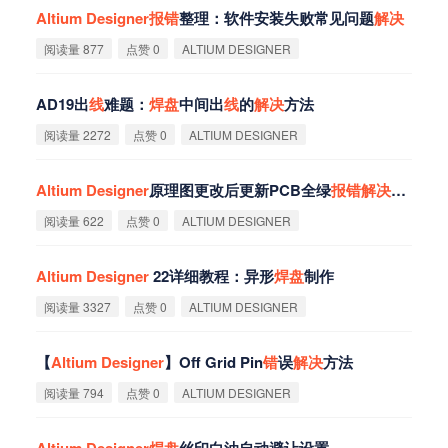
Altium
Designer
报
错
整理：软件安装失败常见问题
解
决
阅读量 877
点赞 0
ALTIUM DESIGNER
AD19出
线
难题：
焊
盘
中间出
线
的
解
决
方法
阅读量 2272
点赞 0
ALTIUM DESIGNER
Altium
Designer
原理图更改后更新PCB全绿
报
错
解
决
方法
阅读量 622
点赞 0
ALTIUM DESIGNER
Altium
Designer
22详细教程：异形
焊
盘
制作
阅读量 3327
点赞 0
ALTIUM DESIGNER
【
Altium
Designer
】Off Grid Pin
错
误
解
决
方法
阅读量 794
点赞 0
ALTIUM DESIGNER
Altium
Designer
焊
盘
丝印白油自动避让设置