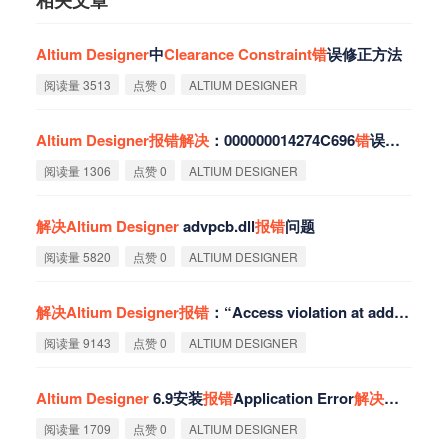
Altium
Designer
中
Clearance
Constraint
错
误修正方法
阅读量 3513
点赞 0
ALTIUM DESIGNER
Altium
Designer
报
错
解
决
：000000014274C696
错
误处理
阅读量 1306
点赞 0
ALTIUM DESIGNER
解
决
Altium
Designer
advpcb.dll
报
错
问题
阅读量 5820
点赞 0
ALTIUM DESIGNER
解
决
Altium
Designer
报
错
：“Access violation at address...”
阅读量 9143
点赞 0
ALTIUM DESIGNER
Altium
Designer
6.9安装
报
错
Application Error
解
决
方法
阅读量 1709
点赞 0
ALTIUM DESIGNER