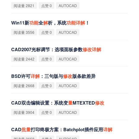
阅读量 2821
点赞 0
AUTOCAD
Win11新
功
能
全
解
析，系统
功
能
详
解
！
阅读量 3556
点赞 0
AUTOCAD
CAD2007光标调节：选项面板参数
修
改
详
解
阅读量 2442
点赞 0
AUTOCAD
BSD许可
详
解
：三句版与
修
改
版条款差异
阅读量 2668
点赞 0
AUTOCAD
CAD双击编辑设置：系统变
量
MTEXTED
修
改
阅读量 3904
点赞 0
AUTOCAD
CAD
批
量
打印终极方案：Batchplot插件应用
详
解
阅读量 3658
点赞 0
AUTOCAD