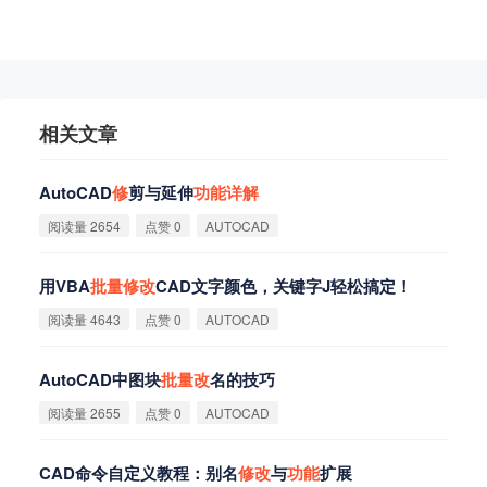
相关文章
AutoCAD
修
剪与延伸
功
能
详
解
阅读量 2654
点赞 0
AUTOCAD
用VBA
批
量
修
改
CAD文字颜色，关键字J轻松搞定！
阅读量 4643
点赞 0
AUTOCAD
AutoCAD中图块
批
量
改
名的技巧
阅读量 2655
点赞 0
AUTOCAD
CAD命令自定义教程：别名
修
改
与
功
能
扩展