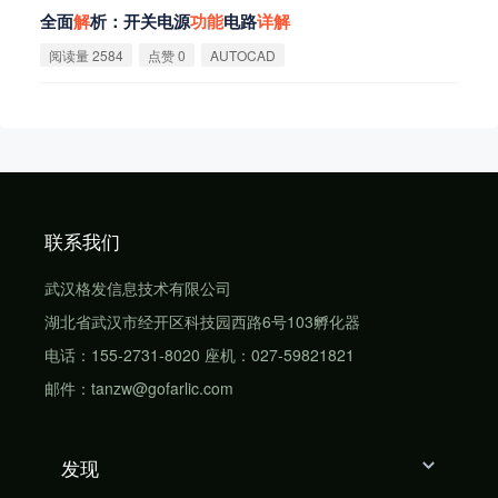
全面
解
析：开关电源
功
能
电路
详
解
阅读量 2584
点赞 0
AUTOCAD
联系我们
武汉格发信息技术有限公司
湖北省武汉市经开区科技园西路6号103孵化器
电话：155-2731-8020 座机：027-59821821
邮件：tanzw@gofarlic.com
发现