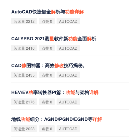
AutoCAD快捷键全
解
析与
功
能
详
解
阅读量 2212
点赞 0
AUTOCAD
CALYPSO 2021测
量
软件新
功
能
全面
解
析
阅读量 2410
点赞 0
AUTOCAD
CAD
修
图神器：高效
修
改
技巧揭秘。
阅读量 2435
点赞 0
AUTOCAD
HEV/EV
功
率转换器PI篇：
功
能
与架构
详
解
阅读量 2176
点赞 0
AUTOCAD
地线
功
能
细分：AGND/PGND/EGND等
详
解
阅读量 2028
点赞 0
AUTOCAD