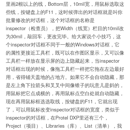
里画2根以上的线，Bottom层，10mil宽，用鼠标选取这
些线，按键盘上的F11，这时候弹出的对话框就是叫你
批量修改的对话框，这个对话框的名称是
inspector（检查员），把Width（线宽）栏目的10mil改
为30mil，敲回车，更改完毕。给大家说个小技巧，这
个inspector对话框不同于一般的Windows对话框，它
的属性更接近工具栏，既可以在作图区显示，又可以像
工具栏一样放在显示屏的边上隐藏起来，当inspector
对话框出现的时候，像拖工具栏一样把它拖在左边最好
用，省得铺天盖地的占地方。如果它不会自动隐藏，那
是左上角下拉箭头和叉叉中间像锥子的玩意儿是斜的，
用鼠标把它点成横的，再用鼠标点空白处就自动隐藏，
现在再用鼠标框选选取线，按键盘的F11，它就出现
了，可以用鼠标改变inspector对话框的宽度，类似于
inspector的对话框，在Protel DXP里还有三个，
Project（项目）、Libraries（库）、List（清单），我