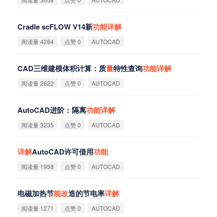
Cradle scFLOW V14新
功
能
详
解
阅读量 4284
点赞 0
AUTOCAD
CAD三维建模体积计算：质
量
特性查询
功
能
详
解
阅读量 2622
点赞 0
AUTOCAD
AutoCAD进阶：隔离
功
能
详
解
阅读量 3235
点赞 0
AUTOCAD
详
解
AutoCAD许可借用
功
能
阅读量 1958
点赞 0
AUTOCAD
电磁加热节
能
改
造的节电率
详
解
阅读量 1271
点赞 0
AUTOCAD