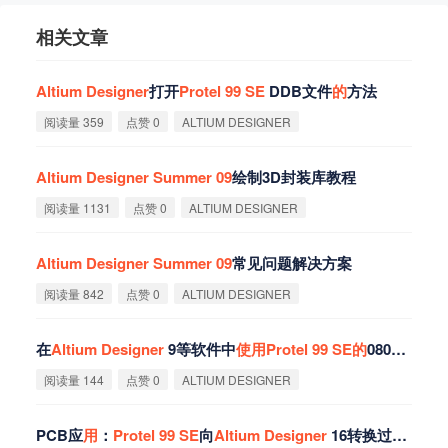
相关文章
Altium
Designer
打开
Protel
99
SE
DDB文件
的
方法
阅读量 359
点赞 0
ALTIUM DESIGNER
Altium
Designer
Summer
09
绘制3D封装库教程
阅读量 1131
点赞 0
ALTIUM DESIGNER
Altium
Designer
Summer
09
常见问题解决方案
阅读量 842
点赞 0
ALTIUM DESIGNER
在
Altium
Designer
9等软件中
使
用
Protel
99
SE
的
0805/0603等PCB封装库
阅读量 144
点赞 0
ALTIUM DESIGNER
PCB应
用
：
Protel
99
SE
向
Altium
Designer
16转换过程（一）