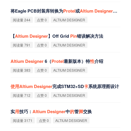
将Eagle PCB封装库转换为
Protel
或
Altium
Designer
使
用
的
方
阅读量 244
点赞 0
ALTIUM DESIGNER
【
Altium
Designer
】Off Grid
Pin
错误解决方法
阅读量 791
点赞 0
ALTIUM DESIGNER
Altium
Designer
6（
Protel
最新版本）特
性
介绍
阅读量 383
点赞 0
ALTIUM DESIGNER
使
用
Altium
Designer
完成STM32+SD
卡
系统原理图设计
阅读量 712
点赞 0
ALTIUM DESIGNER
实
用
技巧：
Altium
Designer
中
的
管
脚
交换
阅读量 3171
点赞 0
ALTIUM DESIGNER