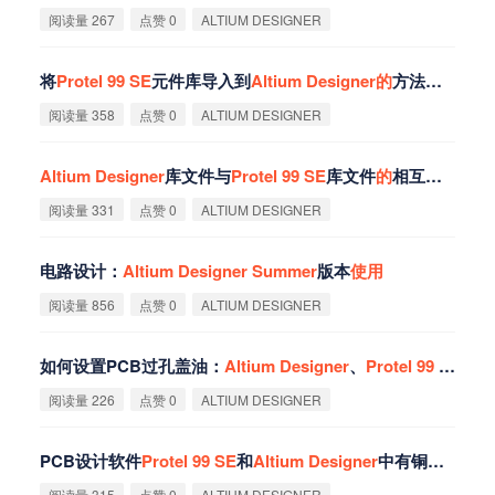
阅读量 267
点赞 0
ALTIUM DESIGNER
将
Protel
99
SE
元件库导入到
Altium
Designer
的
方法（图解）
阅读量 358
点赞 0
ALTIUM DESIGNER
Altium
Designer
库文件与
Protel
99
SE
库文件
的
相互转化
阅读量 331
点赞 0
ALTIUM DESIGNER
电路设计：
Altium
Designer
Summer
版本
使
用
阅读量 856
点赞 0
ALTIUM DESIGNER
如何设置PCB过孔盖油：
Altium
Designer
、
Protel
99
SE
、PA
阅读量 226
点赞 0
ALTIUM DESIGNER
PCB设计软件
Protel
99
SE
和
Altium
Designer
中有铜孔及有铜槽
阅读量 315
点赞 0
ALTIUM DESIGNER