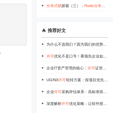
分
布
式
锁
探索（三）：
Redis
分
布
式
锁
原
推荐好文
为什么不选我们？因为我们的优势不只是技术雄厚
。
许可
优化不是口号！看领先企业如何实现软件授权价值最大化
企业IT资产管理的核心：
许可
证管理的战略价值
UG/NX
许可
轮转方案：按项目优先级分配，空闲自动流转
企业
许可
采购评估体系：高标准筛选可靠供应商
深度解析
许可
优化策略：让软件授权不再浪费