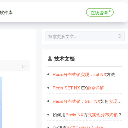
软件库
在线咨询
技术文档
Redis
分
布
式
锁
实
现
：
set
NX
方法
Redis
SET
NX
EX
命
令
详
解
Redis
分
布
式
锁
：
SET
NX
如何
实
现
原子性
如何用
Redis
NX
方
式
实
现
分
布
式
锁
？
Go语言
实
现
Redis
分
布
式
锁