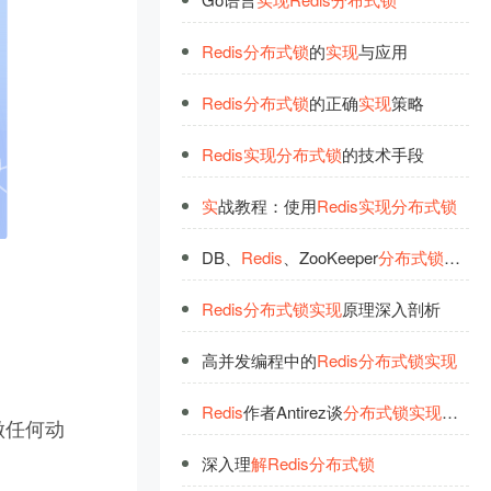
Redis
分
布
式
锁
的
实
现
与应用
Redis
分
布
式
锁
的正确
实
现
策略
Redis
实
现
分
布
式
锁
的技术手段
实
战教程：使用
Redis
实
现
分
布
式
锁
DB、
Redis
、ZooKeeper
分
布
式
锁
设计
Redis
分
布
式
锁
实
现
原理深入剖析
高并发编程中的
Redis
分
布
式
锁
实
现
Redis
作者Antirez谈
分
布
式
锁
实
现
与缺陷
不做任何动
深入理
解
Redis
分
布
式
锁