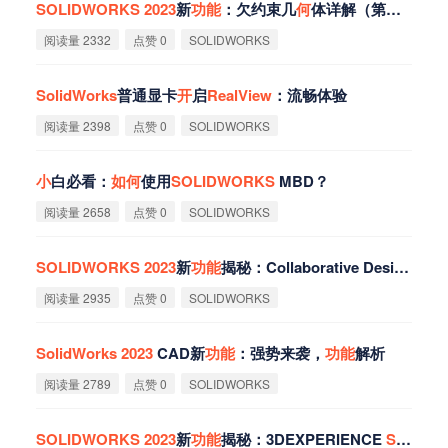
SOLIDWORKS
2023
新
功
能
：欠约束几
何
体详解（第二弹）
阅读量 2332
点赞 0
SOLIDWORKS
SolidWorks
普通显卡
开
启
RealView
：流畅体验
阅读量 2398
点赞 0
SOLIDWORKS
小
白必看：
如
何
使用
SOLIDWORKS
MBD？
阅读量 2658
点赞 0
SOLIDWORKS
SOLIDWORKS
2023
新
功
能
揭秘：Collaborative Designer
阅读量 2935
点赞 0
SOLIDWORKS
SolidWorks
2023
CAD新
功
能
：强势来袭，
功
能
解析
阅读量 2789
点赞 0
SOLIDWORKS
SOLIDWORKS
2023
新
功
能
揭秘：3DEXPERIENCE
SOLIDWORKS