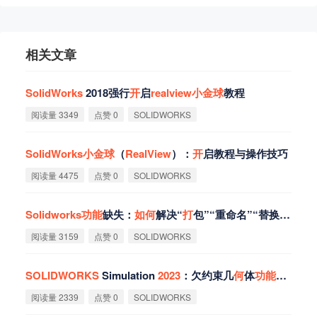
相关文章
SolidWorks
2018强行
开
启
realview
小
金
球
教程‌
阅读量 3349
点赞 0
SOLIDWORKS
SolidWorks
小
金
球
（
RealView
）：
开
启教程与操作技巧
阅读量 4475
点赞 0
SOLIDWORKS
Solidworks
功
能
缺失：
如
何
解决“
打
包”“重命名”“替换”问题？
阅读量 3159
点赞 0
SOLIDWORKS
SOLIDWORKS
Simulation
2023
：欠约束几
何
体
功
能
揭秘
阅读量 2339
点赞 0
SOLIDWORKS