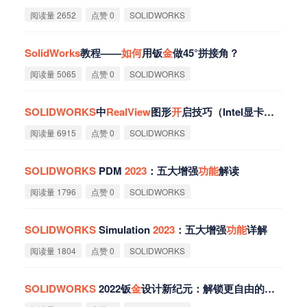
阅读量 2652
点赞 0
SOLIDWORKS
SolidWorks
教程——
如
何
用钣
金
做45°拼接角？
阅读量 5065
点赞 0
SOLIDWORKS
SOLIDWORKS
中
RealView
图形
开
启技巧（Intel显卡适用）
阅读量 6915
点赞 0
SOLIDWORKS
SOLIDWORKS
PDM
2023
：五大增强
功
能
解读
阅读量 1796
点赞 0
SOLIDWORKS
SOLIDWORKS
Simulation
2023
：五大增强
功
能
详解
阅读量 1804
点赞 0
SOLIDWORKS
SOLIDWORKS
2022钣
金
设计新纪元：解锁更自由的展
开
功
能