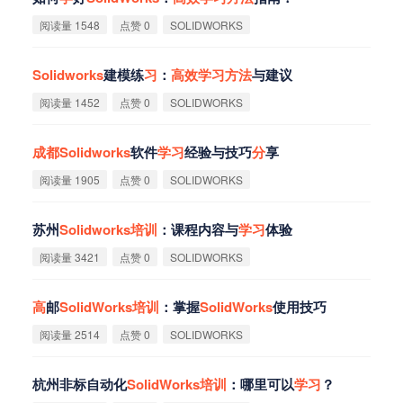
阅读量 1548
点赞 0
SOLIDWORKS
Solidworks
建模练
习
：
高
效
学
习
方
法
与建议
阅读量 1452
点赞 0
SOLIDWORKS
成
都
Solidworks
软件
学
习
经验与技巧
分
享‌
阅读量 1905
点赞 0
SOLIDWORKS
苏州
Solidworks
培
训
：课程内容与
学
习
体验
阅读量 3421
点赞 0
SOLIDWORKS
高
邮
SolidWorks
培
训
：掌握
SolidWorks
使用技巧
阅读量 2514
点赞 0
SOLIDWORKS
杭州非标自动化
SolidWorks
培
训
：哪里可以
学
习
？