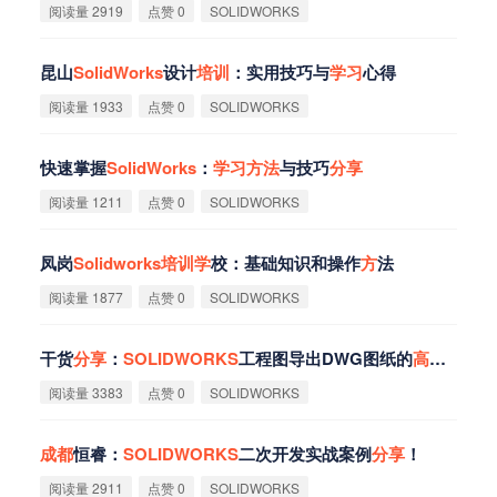
阅读量 2919
点赞 0
SOLIDWORKS
昆山
SolidWorks
设计
培
训
：实用技巧与
学
习
心得
阅读量 1933
点赞 0
SOLIDWORKS
快速掌握
SolidWorks
：
学
习
方
法
与技巧
分
享
阅读量 1211
点赞 0
SOLIDWORKS
‌凤岗
Solidworks
培
训
学
校：基础知识和操作
方
法‌
阅读量 1877
点赞 0
SOLIDWORKS
干货
分
享
：
SOLIDWORKS
工程图导出DWG图纸的
高
效
方
法
阅读量 3383
点赞 0
SOLIDWORKS
成
都
恒睿：
SOLIDWORKS
二次开发实战案例
分
享
！
阅读量 2911
点赞 0
SOLIDWORKS