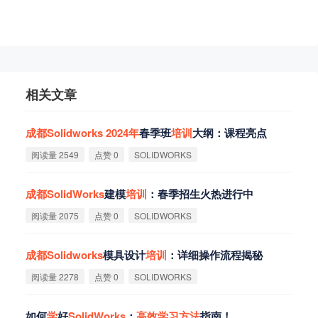
相关文章
成
都
Solidworks
2024
年
春季班
培
训
大纲：课程亮点
阅读量 2549
点赞 0
SOLIDWORKS
成
都
SolidWorks
建模
培
训
：春季招生火热进行中
阅读量 2075
点赞 0
SOLIDWORKS
成
都
Solidworks
模具设计
培
训
：详细操作流程揭秘
阅读量 2278
点赞 0
SOLIDWORKS
如何
学
好
SolidWorks
：
高
效
学
习
方
法
指南！