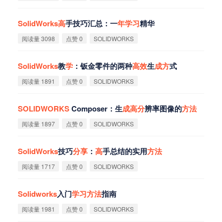
SolidWorks
高
手技巧汇总：一
年
学
习
精华
阅读量 3098
点赞 0
SOLIDWORKS
SolidWorks
教
学
：钣金零件的两种
高
效
生
成
方
式
阅读量 1891
点赞 0
SOLIDWORKS
SOLIDWORKS
Composer：生
成
高
分
辨率图像的
方
法
阅读量 1897
点赞 0
SOLIDWORKS
SolidWorks
技巧
分
享
：
高
手总结的实用
方
法
阅读量 1717
点赞 0
SOLIDWORKS
Solidworks
入门
学
习
方
法
指南
阅读量 1981
点赞 0
SOLIDWORKS