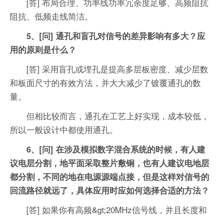
[答] 布局合理、功率线功率冗余度足够、高频阻抗
阻抗、低频走线简洁。
5、[问] 通孔和盲孔对信号的差异影响有多大？应
用的原则是什么？
[答] 采用盲孔或埋孔是提高多层板密度、减少层数
和板面尺寸的有效方法，并大大减少了镀覆通孔的数
量。
但相比较而言，通孔在工艺上好实现，成本较低，
所以一般设计中都使用通孔。
6、[问] 在涉及模拟数字混合系统的时候，有人建
议电层分割，地平面采取整片敷铜，也有人建议电地层
都分割，不同的地在电源源端点接，但是这样对信号的
回流路径就远了，具体应用时应如何选择合适的方法？
[答] 如果你有高频&gt;20MHz信号线，并且长度和