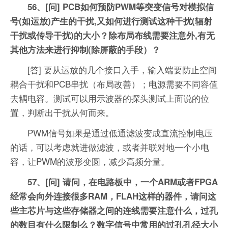
56、[问] PCB如何预防PWM等突变信号对模拟信
号(如运放)产生的干扰,又如何进行测试这种干扰(辐射
干扰或传导干扰)的大小？除布局布线需要注意外,有无
其他方法来进行抑制(除屏蔽的手段）？
[答] 要从运放的几个接口入手，输入端要防止空间
耦合干扰和PCB串扰（布局改善）；电源需要不同容值
去耦电容。测试可以用示波器的探头测试上面说的位
置，判断出干扰从何而来。
PWM信号如果是通过低通滤波变成直流控制电压
的话，可以考虑就进做滤波，或者并联对地一个小电
容，让PWM的波形变圆，减少高频分量。
57、[问] 请问，在电路板中，一个ARM或者FPGA
经常会向外连接很多RAM，FLAH这样的器件，请问这
些主芯片与这些存储器之间的连线需要注意什么，过孔
的数目有什么限制么？数字信号中常用的过孔孔径大小