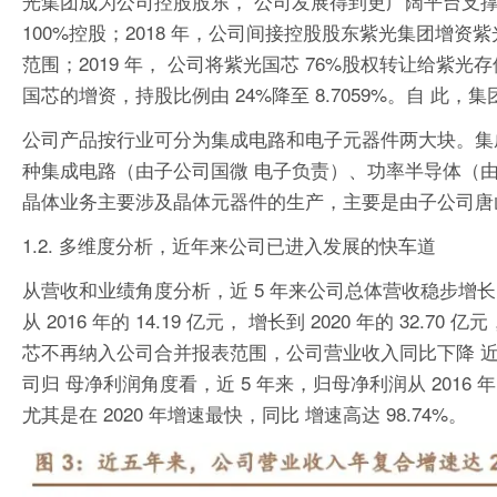
光集团成为公司控股股东， 公司发展得到更广阔平台支撑。
100%控股；2018 年，公司间接控股股东紫光集团增资
范围；2019 年， 公司将紫光国芯 76%股权转让给
国芯的增资，持股比例由 24%降至 8.7059%。自 
公司产品按行业可分为集成电路和电子元器件两大块。集
种集成电路（由子公司国微 电子负责）、功率半导体（由
晶体业务主要涉及晶体元器件的生产，主要是由子公司唐
1.2. 多维度分析，近年来公司已进入发展的快车道
从营收和业绩角度分析，近 5 年来公司总体营收稳步增长
从 2016 年的 14.19 亿元， 增长到 2020 年的 32
芯不再纳入公司合并报表范围，公司营业收入同比下降 近 
司归 母净利润角度看，近 5 年来，归母净利润从 2016 年的 
尤其是在 2020 年增速最快，同比 增速高达 98.74%。