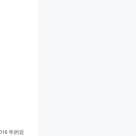
16 年的近