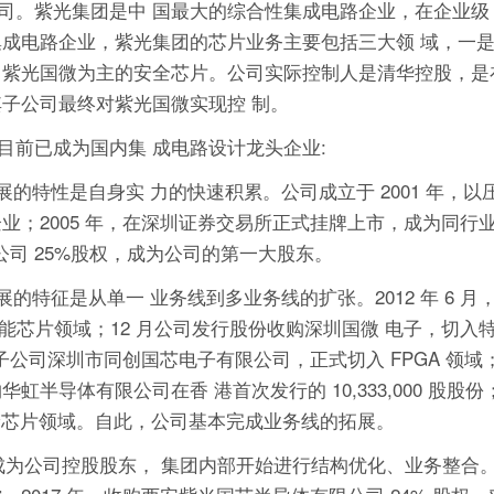
。紫光集团是中 国最大的综合性集成电路企业，在企业级 I
集成电路企业，紫光集团的芯片业务主要包括三大领 域，一
 紫光国微为主的安全芯片。公司实际控制人是清华控股，是
子公司最终对紫光国微实现控 制。
前已成为国内集 成电路设计龙头企业:
发展的特性是自身实 力的快速积累。公司成立于 2001 年，
业；2005 年，在深圳证券交易所正式挂牌上市，成为同行
购 公司 25%股权，成为公司的第一大股东。
发展的特征是从单一 业务线到多业务线的扩张。2012 年 6 
智能芯片领域；12 月公司发行股份收购深圳国微 电子，切入
子公司深圳市同创国芯电子有限公司，正式切入 FPGA 领域；2
导体有限公司在香 港首次发行的 10,333,000 股股份；2
储芯片领域。自此，公司基本完成业务线的拓展。
成为公司控股股东， 集团内部开始进行结构优化、业务整合。2