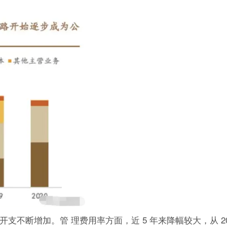
支不断增加。管 理费用率方面，近 5 年来降幅较大，从 20