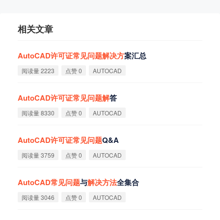
相关文章
AutoCAD
许
可
证
常
见
问
题
解
决
方
案汇总
阅读量 2223
点赞 0
AUTOCAD
AutoCAD
许
可
证
常
见
问
题
解
答
阅读量 8330
点赞 0
AUTOCAD
AutoCAD
许
可
证
常
见
问
题
Q&A
阅读量 3759
点赞 0
AUTOCAD
AutoCAD
常
见
问
题
与
解
决
方
法
全集合
阅读量 3046
点赞 0
AUTOCAD