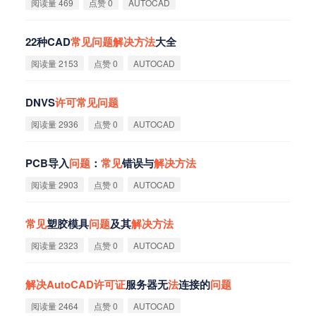
阅读量 469
点赞 0
AUTOCAD
22种CAD
常
见
问
题
解
决
方
法
大全
阅读量 2153
点赞 0
AUTOCAD
DNVS
许
可
常
见
问
题
阅读量 2936
点赞 0
AUTOCAD
PCB导入
问
题
：
常
见
错误与
解
决
方
法
阅读量 2903
点赞 0
AUTOCAD
常
见
塑胶模具
问
题
及其
解
决
方
法
阅读量 2323
点赞 0
AUTOCAD
解
决
AutoCAD
许
可
证
服务器无
法
连接的
问
题
阅读量 2464
点赞 0
AUTOCAD