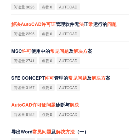
阅读量 3626
点赞 0
AUTOCAD
解
决
AutoCAD
许
可
证
管理软件无
法
正
常
运行的
问
题
阅读量 2396
点赞 0
AUTOCAD
MSC
许
可
使用中的
常
见
问
题
及
解
决
方
案
阅读量 2741
点赞 0
AUTOCAD
SFE CONCEPT
许
可
管理的
常
见
问
题
及
解
决
方
案
阅读量 3167
点赞 0
AUTOCAD
AutoCAD
许
可
证
问
题
诊断与
解
决
阅读量 8152
点赞 0
AUTOCAD
导出Word
常
见
问
题
及
解
决
方
法
（一）