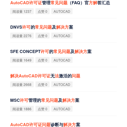
AutoCAD
许
可
证
管理
常
见
问
题
（FAQ）官
方
解
答汇总
阅读量 1237
点赞 0
AUTOCAD
DNVS
许
可
的
常
见
问
题
及
解
决
方
案
阅读量 2276
点赞 0
AUTOCAD
SFE CONCEPT
许
可
的
常
见
问
题
及
解
决
方
案
阅读量 1649
点赞 0
AUTOCAD
解
决
AutoCAD
许
可
证
无
法
激活的
问
题
阅读量 2668
点赞 0
AUTOCAD
MSC
许
可
管理的
常
见
问
题
及
解
决
方
案
阅读量 1886
点赞 0
AUTOCAD
AutoCAD
许
可
证
问
题
诊断与
解
决
方
案