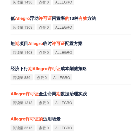
阅读量 1436
点赞 0
ALLEGRO
低
Allegro
浮动
许
可
证
闲置率
的
10种
有
效
方法
阅读量 1309
点赞 0
ALLEGRO
短
期
项目
Allegro
临时
许
可
证
配置方案
阅读量 1403
点赞 0
ALLEGRO
经济下行
期
Allegro
许
可
证
成本削减策略
阅读量 889
点赞 0
ALLEGRO
Allegro
许
可
证
全生命周
期
数据治理实践
阅读量 1318
点赞 0
ALLEGRO
Allegro
许
可
证
的
适用场景
阅读量 3515
点赞 0
ALLEGRO