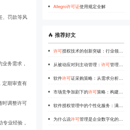
Allegro
许
可
证
使用规定全解
任、罚款等风
推荐好文
许可
授权技术的创新突破：行业领先者的研发投入
的业务需求，
从被动应对到主动管理：
许可
管理的思维转变
软件
许可
证采购策略：从需求分析到供应商评估
，定期审查有
市场竞争加剧下的
许可
策略：构建企业核心优势
随时调整许可
软件授权管理中的个性化服务：满足不同场景需求
为什么说
许可
管理是企业数字化的基础工程？
借助专业经验，