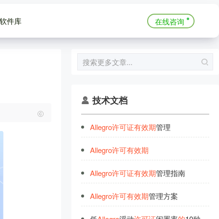
软件库
在线咨询
技术文档
Allegro
许
可
证
有
效
期
管理
Allegro
许
可
有
效
期
Allegro
许
可
证
有
效
期
管理指南
Allegro
许
可
有
效
期
管理方案
低
Allegro
浮动
许
可
证
闲置率
的
10种
有
效