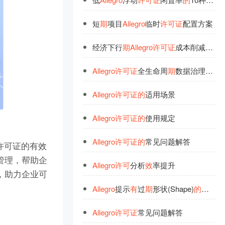
短
期
项目
Allegro
临时
许
可
证
配置方案
经济下行
期
Allegro
许
可
证
成本削减策略
Allegro
许
可
证
全生命周
期
数据治理实践
Allegro
许
可
证
的
适用场景
Allegro
许
可
证
的
使用规定
Allegro
许
可
证
的
常见问题解答
许可证的有效
管理，帮助企
Allegro
许
可
分析
效
率提升
，助力企业可
Allegro
提示
有
过
期
形状(Shape)
的
删除方
Allegro
许
可
证
常见问题解答