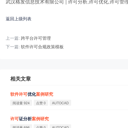
武汉格发信息技术有限公司 | 许可分析,许可优化,许可管
返回上级列表
上一篇:
跨平台许可管理
下一篇:
软件许可合规政策模板
相关文章
软
件
许
可
优化
案
例
研
究
阅读量 924
点赞 0
AUTOCAD
许
可
证分析
案
例
研
究
阅读量 696
点赞 0
AUTOCAD