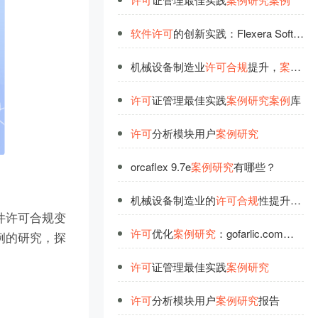
软
件
许
可
的创新实践：Flexera Software的
机械设备制造业
许
可
合
规
提升，
案
例
深
许
可
证管理最佳实践
案
例
研
究
案
例
库
许
可
分析模块用户
案
例
研
究
orcaflex 9.7e
案
例
研
究
有哪些？
机械设备制造业的
许
可
合
规
性提升： LicOMS
件许可合规变
许
可
优化
案
例
研
究
：gofarlic.com引领
软
例的研究，探
许
可
证管理最佳实践
案
例
研
究
许
可
分析模块用户
案
例
研
究
报告