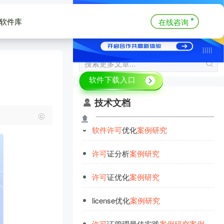
软件库
在线咨询
技术文档
软
件
许
可
优化
案
例
研
究
许
可
证分析
案
例
研
究
许
可
证优化
案
例
研
究
license优化
案
例
研
究
许
可
证管理最佳实践
案
例
研
究
案
例