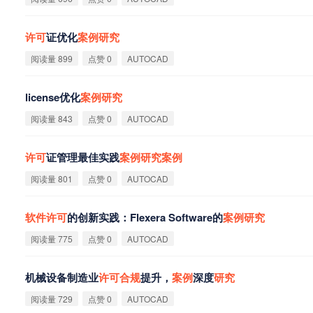
许
可
证优化
案
例
研
究
阅读量 899
点赞 0
AUTOCAD
license优化
案
例
研
究
阅读量 843
点赞 0
AUTOCAD
许
可
证管理最佳实践
案
例
研
究
案
例
阅读量 801
点赞 0
AUTOCAD
软
件
许
可
的创新实践：Flexera Software的
案
例
研
究
阅读量 775
点赞 0
AUTOCAD
机械设备制造业
许
可
合
规
提升，
案
例
深度
研
究
阅读量 729
点赞 0
AUTOCAD