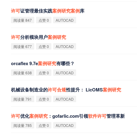
许
可
证管理最佳实践
案
例
研
究
案
例
库
阅读量 847
点赞 0
AUTOCAD
许
可
分析模块用户
案
例
研
究
阅读量 677
点赞 0
AUTOCAD
orcaflex 9.7e
案
例
研
究
有哪些？
阅读量 638
点赞 0
AUTOCAD
机械设备制造业的
许
可
合
规
性提升： LicOMS
案
例
研
究
阅读量 791
点赞 0
AUTOCAD
许
可
优化
案
例
研
究
：gofarlic.com引领
软
件
许
可
管理革新
阅读量 785
点赞 0
AUTOCAD