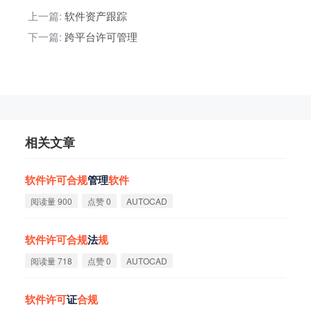
上一篇:
软件资产跟踪
下一篇:
跨平台许可管理
相关文章
软
件
许
可
合
规
管理
软
件
阅读量 900
点赞 0
AUTOCAD
软
件
许
可
合
规
法
规
阅读量 718
点赞 0
AUTOCAD
软
件
许
可
证
合
规