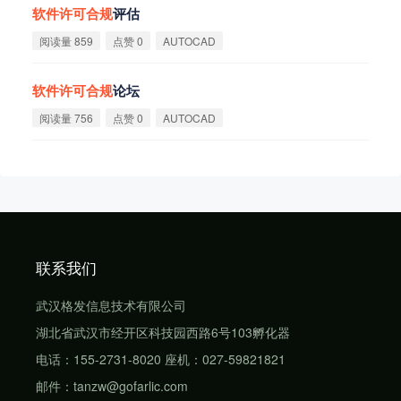
软
件
许
可
合
规
评估
阅读量 859
点赞 0
AUTOCAD
软
件
许
可
合
规
论坛
阅读量 756
点赞 0
AUTOCAD
联系我们
武汉格发信息技术有限公司
湖北省武汉市经开区科技园西路6号103孵化器
电话：155-2731-8020 座机：027-59821821
邮件：tanzw@gofarlic.com