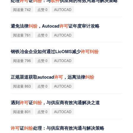
处理
许
可
证
纠
纷
：与
软
件
供应商的有效沟通与解决策略
阅读量 742
点赞 0
AUTOCAD
避免法律
纠
纷
，Autocad
许
可
证年度审计攻略
阅读量 761
点赞 0
AUTOCAD
钢铁冶金企业如何通过LicOMS减少
许
可
纠
纷
阅读量 796
点赞 0
AUTOCAD
正规渠道获取autocad
许
可
，远离法律
纠
纷
阅读量 863
点赞 0
AUTOCAD
遇到
许
可
证
纠
纷
，与供应商有效沟通解决之道
阅读量 801
点赞 0
AUTOCAD
许
可
证
纠
纷
处理：与供应商有效沟通与解决策略