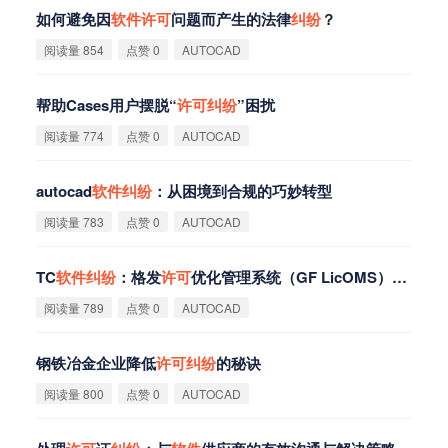
如何避免因
软
件
许
可
问题而产生的法律
纠
纷
？
阅读量 854
点赞 0
AUTOCAD
帮助Cases用户摆脱“
许
可
纠
纷
”困扰
阅读量 774
点赞 0
AUTOCAD
autocad
软
件
纠
纷
：从困境到合规的巧妙转型
阅读量 783
点赞 0
AUTOCAD
TC
软
件
纠
纷
：格发
许
可
优化管理系统（GF LicOMS）的解决之道
阅读量 789
点赞 0
AUTOCAD
钢铁冶金企业降低
许
可
纠
纷
的秘诀
阅读量 800
点赞 0
AUTOCAD