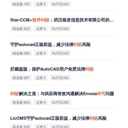
阅读量 703
点赞 0
AUTOCAD
Star-CCM+
软
件
纠
纷
：武汉格发信息技术有限公司的解决方案
阅读量 833
点赞 0
AUTOCAD
守护autocad正版权益，减少法律
纠
纷
风险
阅读量 696
点赞 0
AUTOCAD
拦截盗版，保护AutoCAD用户免受法律
纠
纷
阅读量 697
点赞 0
AUTOCAD
纠
纷
解决之道：与供应商有效沟通解决Envoia
许
可
问题
阅读量 803
点赞 0
AUTOCAD
LicOMS守护autocad正版权益，减少法律
纠
纷
风险
阅读量 935
点赞 0
AUTOCAD