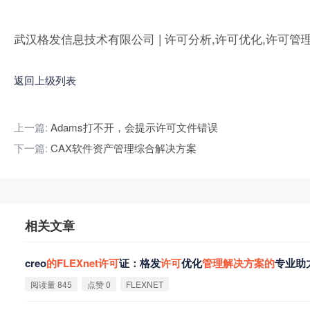
武汉格发信息技术有限公司 | 许可分析,许可优化,许可管
返回上级列表
上一篇:
Adams打不开，会提示许可文件错误
下一篇:
CAX软件资产管理综合解决方案
相关文章
creo
的
FLEXnet
许
可
证：格发
许
可
优化
管
理
解
决
方
案
的
专业助
阅读量 845
点赞 0
FLEXNET