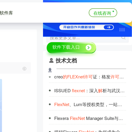
软件库
在线咨询
技术文档
creo
的
FLEXnet
许
可
证：格发
许
可
优化
ISSUED
flexnet
：深入
解
析与武汉格发信息科技有限公司
FlexNet
、Lum等授权类型，一站式
管
理
Flexera
FlexNet
Manager Suite与武汉格发信息科技有限公司
揭秘Flexera
FlexNet
：为何成为众多企业