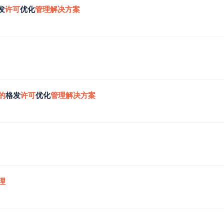
发
许
可
优化
管
理
解
决
方
案
的
格发
许
可
优化
管
理
解
决
方
案
理