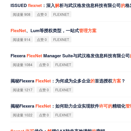
ISSUED
flexnet
：深入
解
析与武汉格发信息科技有限公司
的
格
阅读量 908
点赞 0
FLEXNET
FlexNet
、Lum等授权类型，一站式
管
理
方
案
阅读量 914
点赞 0
FLEXNET
Flexera
FlexNet
Manager Suite与武汉格发信息科技有限公司
阅读量 1084
点赞 0
FLEXNET
揭秘Flexera
FlexNet
：为何成为众多企业
的
首选授权
方
案
？
阅读量 1217
点赞 0
FLEXNET
揭秘Flexera
FlexNet
：如何助力企业实现软件
许
可
的
精细化
管
阅读量 1022
点赞 0
FLEXNET
flexnet
许
可
优化：
解
锁CAX软件高效潜能
的
密钥