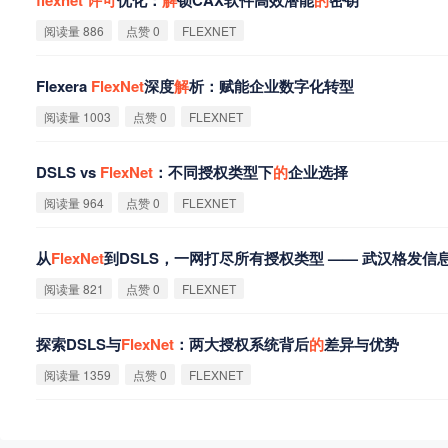
阅读量 886
点赞 0
FLEXNET
Flexera
FlexNet
深度
解
析：赋能企业数字化转型
阅读量 1003
点赞 0
FLEXNET
DSLS vs
FlexNet
：不同授权类型下
的
企业选择
阅读量 964
点赞 0
FLEXNET
从
FlexNet
到DSLS，一网打尽所有授权类型 —— 武汉格发
阅读量 821
点赞 0
FLEXNET
探索DSLS与
FlexNet
：两大授权系统背后
的
差异与优势
阅读量 1359
点赞 0
FLEXNET