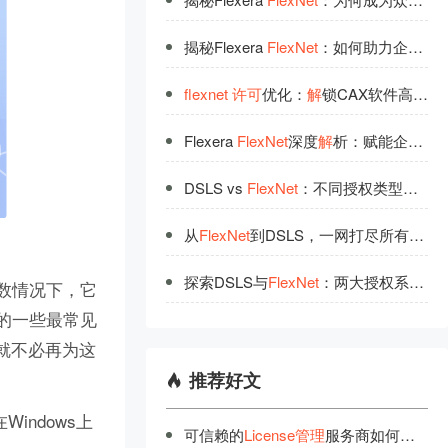
揭秘Flexera
FlexNet
：如何助力企业实现软件
flexnet
许
可
优化：
解
锁CAX软件高效潜能
Flexera
FlexNet
深度
解
析：赋能企业数字化转型
DSLS vs
FlexNet
：不同授权类型下
的
企
从
FlexNet
到DSLS，一网打尽所有授权类型 —— 武汉格发信息技术有限公司引领软件
探索DSLS与
FlexNet
：两大授权系统背后
多数情况下，它
到的一些最常见
您就不必再为这
推荐好文
ndows上
可信赖的
License管理
服务商如何选择？品牌认证指南