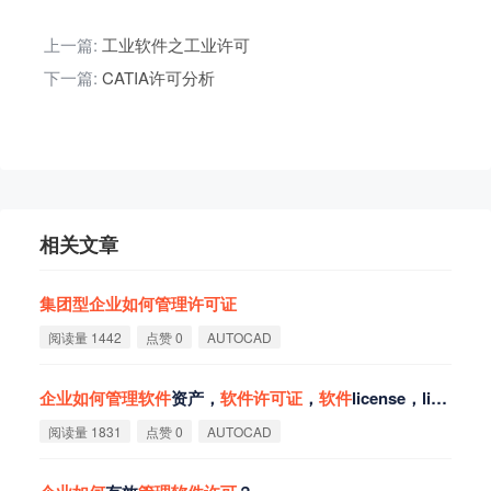
上一篇:
工业软件之工业许可
下一篇:
CATIA许可分析
相关文章
集
团
型
企
业
如
何
管
理
许
可
证
阅读量 1442
点赞 0
AUTOCAD
企
业
如
何
管
理
软
件
资产，
软
件
许
可
证
，
软
件
license，license
阅读量 1831
点赞 0
AUTOCAD