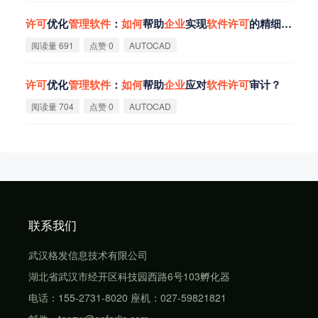
许
可
优化
管
理
软
件
：
如
何
帮助
企
业
实现
软
件
许
可
的精细化
管
理
阅读量 691
点赞 0
AUTOCAD
许
可
优化
管
理
软
件
：
如
何
帮助
企
业
应对
软
件
许
可
审计？
阅读量 704
点赞 0
AUTOCAD
联系我们
武汉格发信息技术有限公司
湖北省武汉市经开区科技园西路6号103孵化器
电话：155-2731-8020 座机：027-59821821