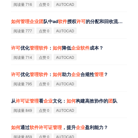
阅读量 716
点赞 0
AUTOCAD
如
何
管
理
企
业
团
队中ad
软
件
授权
许
可
的分配和回收流程？
阅读量 777
点赞 0
AUTOCAD
许
可
优化
管
理
软
件
：
如
何
降低
企
业
软
件
成本？
阅读量 714
点赞 0
AUTOCAD
许
可
优化
管
理
软
件
：
如
何
助力
企
业
合规性
管
理
？
阅读量 795
点赞 0
AUTOCAD
从
许
可
证
管
理
看
企
业
文化：
如
何
构建高效协作的
团
队
阅读量 849
点赞 0
AUTOCAD
如
何
通过
软
件
许
可
证
管
理
，提升
企
业
盈利能力？
阅读量 859
点赞 0
AUTOCAD