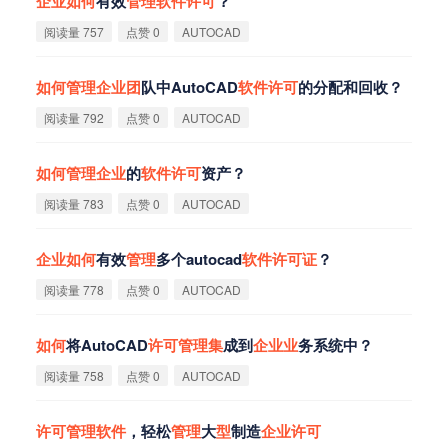
企
业
如
何
有效
管
理
软
件
许
可
？
阅读量 757
点赞 0
AUTOCAD
如
何
管
理
企
业
团
队中AutoCAD
软
件
许
可
的分配和回收？
阅读量 792
点赞 0
AUTOCAD
如
何
管
理
企
业
的
软
件
许
可
资产？
阅读量 783
点赞 0
AUTOCAD
企
业
如
何
有效
管
理
多个autocad
软
件
许
可
证
？
阅读量 778
点赞 0
AUTOCAD
如
何
将AutoCAD
许
可
管
理
集
成到
企
业
业
务系统中？
阅读量 758
点赞 0
AUTOCAD
许
可
管
理
软
件
，轻松
管
理
大
型
制造
企
业
许
可