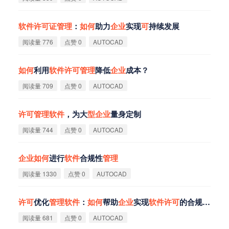
软
件
许
可
证
管
理
：
如
何
助力
企
业
实现
可
持续发展
阅读量 776
点赞 0
AUTOCAD
如
何
利用
软
件
许
可
管
理
降低
企
业
成本？
阅读量 709
点赞 0
AUTOCAD
许
可
管
理
软
件
，为大
型
企
业
量身定制
阅读量 744
点赞 0
AUTOCAD
企
业
如
何
进行
软
件
合规性
管
理
阅读量 1330
点赞 0
AUTOCAD
许
可
优化
管
理
软
件
：
如
何
帮助
企
业
实现
软
件
许
可
的合规性
管
理
阅读量 681
点赞 0
AUTOCAD