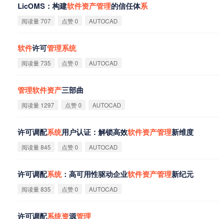
LicOMS：构建
软
件
资
产
管
理
的信任体
系
阅读量 707
点赞 0
AUTOCAD
软
件
许可
管
理
系
统
阅读量 735
点赞 0
AUTOCAD
管
理
软
件
资
产
三部曲
阅读量 1297
点赞 0
AUTOCAD
许可调配
系
统
用户认证：解锁高效
软
件
资
产
管
理
新维度
阅读量 845
点赞 0
AUTOCAD
许可调配
系
统
：高可用性驱动企业
软
件
资
产
管
理
新纪元
阅读量 835
点赞 0
AUTOCAD
许可调配
系
统
资
源
管
理