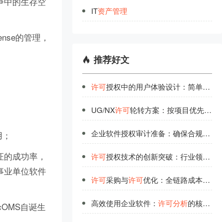
争中的生存空
IT
资
产
管
理
nse的管理，
推荐好文
许可
授权中的用户体验设计：简单背后的技术实力
UG/NX
许可
轮转方案：按项目优先级分配，空闲自动流转
企业软件授权审计准备：确保合规运营的关键步骤
用；
证的成功率，
许可
授权技术的创新突破：行业领先者的研发投入
事业单位软件
许可
采购与
许可
优化：全链路成本管控方案
高效使用企业软件：
许可
分析
的核心指标解读
OMS自诞生