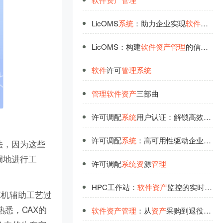
LicOMS
系
统
：助力企业实现
软
件
资
产
的
LicOMS：构建
软
件
资
产
管
理
的信任体
系
软
件
许可
管
理
系
统
管
理
软
件
资
产
三部曲
许可调配
系
统
用户认证：解锁高效
软
件
许可调配
系
统
：高可用性驱动企业
软
件
叫法，因为这些
调地进行工
许可调配
系
统
资
源
管
理
HPC工作站：
软
件
资
产
监控的实时反馈
算机辅助工艺过
熟悉，CAX的
软
件
资
产
管
理
：从
资
产
采购到退役的全生命周期