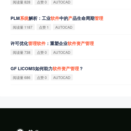
阅读量 828
点赞 0
AUTOCAD
PLM
系
统
解析：工业
软
件
中的
产
品生命周期
管
理
阅读量 1187
点赞 1
AUTOCAD
许可优化
管
理
软
件
：重塑企业
软
件
资
产
管
理
阅读量 738
点赞 0
AUTOCAD
GF LICOMS如何助力
软
件
资
产
管
理
？
阅读量 686
点赞 0
AUTOCAD