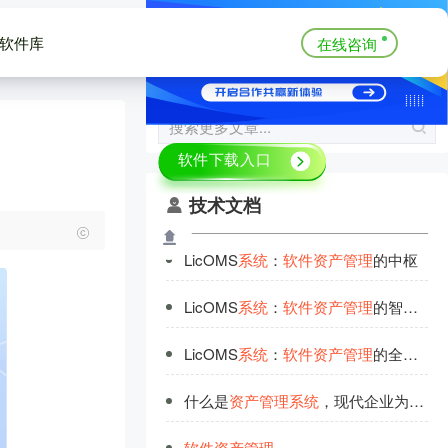
软件库
在线咨询
技术文档
LicOMS
系
统
：
软
件
资
产
管
理
的中枢
LicOMS
系
统
：
软
件
资
产
管
理
的智能化转型
LicOMS
系
统
：
软
件
资
产
管
理
的全面解决方案
什么是
资
产
管
理
系
统
，现代企业为什么要使用
软
件
资
产
管
理