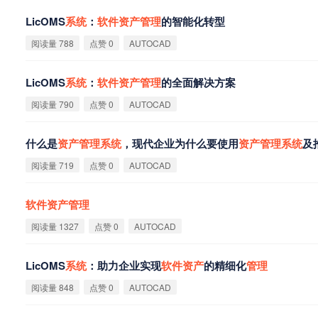
LicOMS
系
统
：
软
件
资
产
管
理
的智能化转型
阅读量 788
点赞 0
AUTOCAD
LicOMS
系
统
：
软
件
资
产
管
理
的全面解决方案
阅读量 790
点赞 0
AUTOCAD
什么是
资
产
管
理
系
统
，现代企业为什么要使用
资
产
管
理
系
统
及
阅读量 719
点赞 0
AUTOCAD
软
件
资
产
管
理
阅读量 1327
点赞 0
AUTOCAD
LicOMS
系
统
：助力企业实现
软
件
资
产
的精细化
管
理
阅读量 848
点赞 0
AUTOCAD