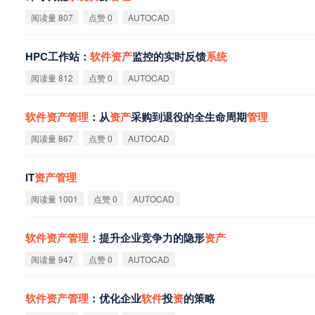
阅读量 807
点赞 0
AUTOCAD
HPC工作站：
软
件
资
产
监控的实时反馈
系
统
阅读量 812
点赞 0
AUTOCAD
软
件
资
产
管
理
：从
资
产
采购到退役的全生命周期
管
理
阅读量 867
点赞 0
AUTOCAD
IT
资
产
管
理
阅读量 1001
点赞 0
AUTOCAD
软
件
资
产
管
理
：提升企业竞争力的隐形
资
产
阅读量 947
点赞 0
AUTOCAD
软
件
资
产
管
理
：优化企业
软
件
投
资
的策略