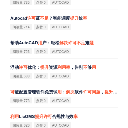
阅读量 735
点赞 0
AUTOCAD
Autocad
许
可
证
不
足
？智能调度
提
升
效
率
阅读量 714
点赞 0
AUTOCAD
帮助AutoCAD
用
户：轻松
解
决
许
可
不
足
难
题
阅读量 723
点赞 0
AUTOCAD
浮动
许
可
优化：
提
升
资源
利
用
率
，告别
不
够
用
阅读量 688
点赞 0
AUTOCAD
可
证配置管理软件免费试
用
：
解
决
软件
许
可
问
题
，
提
升
企业效
阅读量 773
点赞 0
AUTOCAD
利
用
LicOMS
提
升
许
可
合规性与效
率
阅读量 626
点赞 0
AUTOCAD