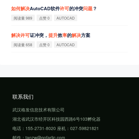
如
何
解
决
AutoCAD软件
许
可
的冲突
问
题
？
阅读量 989
点赞 0
AUTOCAD
解
决
许
可
证冲突，
提
升
效
率
的
解
决
方案
阅读量 658
点赞 0
AUTOCAD
联系我们
武汉格发信息技术有限公司
湖北省武汉市经开区科技园西路6号103孵化器
电话：155-2731-8020 座机：027-59821821
邮件：tanzw@gofarlic.com