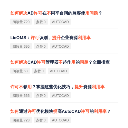
如
何
解
决
AD
许
可
在
不
同平台间的兼容使
用
问
题
？
阅读量 729
点赞 0
AUTOCAD
LicOMS：
许
可
识别，
提
升
企业资源
利
用
率
阅读量 695
点赞 0
AUTOCAD
如
何
解
决
CAD
许
可
管理器
不
起作
用
的
问
题
？全面排查
阅读量 63
点赞 0
AUTOCAD
许
可
不
够
用
？掌握这些优化技巧，
提
升
资源
利
用
率
阅读量 666
点赞 0
AUTOCAD
如
何
通过
许
可
优化模块
提
高AutoCAD
许
可
的
利
用
率
？
阅读量 728
点赞 0
AUTOCAD