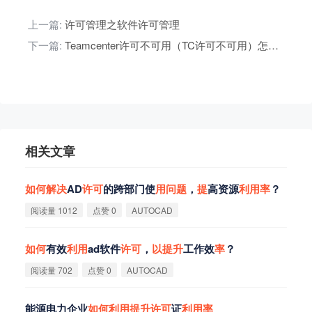
上一篇:
许可管理之软件许可管理
下一篇:
Teamcenter许可不可用（TC许可不可用）怎么办
相关文章
如
何
解
决
AD
许
可
的跨部门使
用
问
题
，
提
高资源
利
用
率
？
阅读量 1012
点赞 0
AUTOCAD
如
何
有效
利
用
ad软件
许
可
，
以
提
升
工作效
率
？
阅读量 702
点赞 0
AUTOCAD
能源电力企业
如
何
利
用
提
升
许
可
证
利
用
率