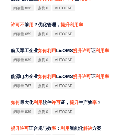
阅读量 836
点赞 0
AUTOCAD
许
可
不
够
用
？优化管理，
提
升
利
用
率
阅读量 659
点赞 0
AUTOCAD
航天军工企业
如
何
利
用
LicOMS
提
升
许
可
证
利
用
率
阅读量 839
点赞 0
AUTOCAD
能源电力企业
如
何
利
用
LicOMS
提
升
许
可
证
利
用
率
阅读量 767
点赞 0
AUTOCAD
如
何
最大化
利
用
软件
许
可
证，
提
升
生产效
率
？
阅读量 839
点赞 0
AUTOCAD
提
升
许
可
证合规与效
率
：
利
用
智能化
解
决
方案