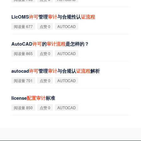
LicOMS
许
可
管理
审
计
与合规性认
证
流
程
阅读量 677
点赞 0
AUTOCAD
AutoCAD
许
可
的
审
计
流
程
是怎样的？
阅读量 865
点赞 0
AUTOCAD
autocad
许
可
管理
审
计
与合规认
证
流
程
解析
阅读量 701
点赞 0
AUTOCAD
license
配
置
审
计
标准
阅读量 850
点赞 0
AUTOCAD