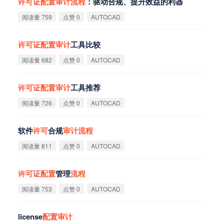
许
可
证
配
置
审
计
流
程
：驱动合规、提升效益的利器
阅读量 759
点赞 0
AUTOCAD
许
可
证
配
置
审
计
工具比较
阅读量 682
点赞 0
AUTOCAD
许
可
证
配
置
审
计
工具推荐
阅读量 726
点赞 0
AUTOCAD
软件
许
可
合规
审
计
流
程
阅读量 811
点赞 0
AUTOCAD
许
可
证
配
置
管理
流
程
阅读量 753
点赞 0
AUTOCAD
license
配
置
审
计