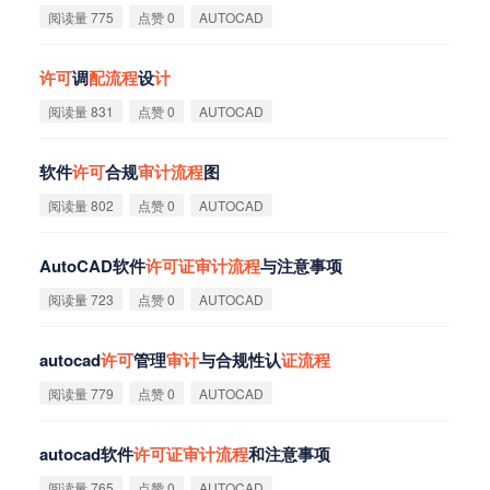
阅读量 775
点赞 0
AUTOCAD
许
可
调
配
流
程
设
计
阅读量 831
点赞 0
AUTOCAD
软件
许
可
合规
审
计
流
程
图
阅读量 802
点赞 0
AUTOCAD
AutoCAD软件
许
可
证
审
计
流
程
与注意事项
阅读量 723
点赞 0
AUTOCAD
autocad
许
可
管理
审
计
与合规性认
证
流
程
阅读量 779
点赞 0
AUTOCAD
autocad软件
许
可
证
审
计
流
程
和注意事项
阅读量 765
点赞 0
AUTOCAD