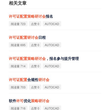
相关文章
许
可
证
配
置
策
略
研
讨
会
报名
阅读量 723
点赞 0
AUTOCAD
许
可
证
配
置
研
讨
会
日程
阅读量 695
点赞 0
AUTOCAD
许
可
证
配
置
策
略
研
讨
会
，报名参与提升管理
阅读量 714
点赞 0
AUTOCAD
许
可
证
配
置
合规性
研
讨
会
阅读量 703
点赞 0
AUTOCAD
软件
许
可
优化
策
略
研
讨
会
阅读量 716
点赞 0
AUTOCAD