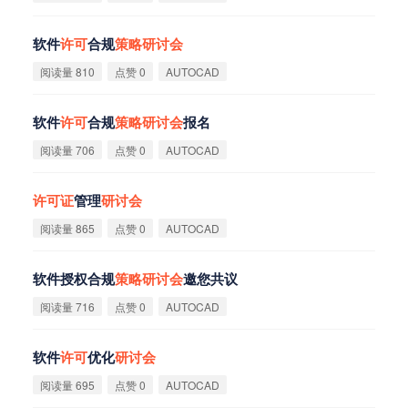
软件
许
可
合规
策
略
研
讨
会
阅读量 810
点赞 0
AUTOCAD
软件
许
可
合规
策
略
研
讨
会
报名
阅读量 706
点赞 0
AUTOCAD
许
可
证
管理
研
讨
会
阅读量 865
点赞 0
AUTOCAD
软件授权合规
策
略
研
讨
会
邀您共议
阅读量 716
点赞 0
AUTOCAD
软件
许
可
优化
研
讨
会
阅读量 695
点赞 0
AUTOCAD