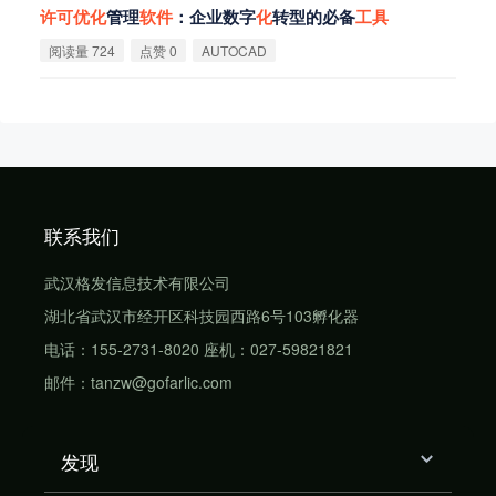
许
可
优
化
管理
软
件
：企业数字
化
转型的必备
工
具
阅读量 724
点赞 0
AUTOCAD
联系我们
武汉格发信息技术有限公司
湖北省武汉市经开区科技园西路6号103孵化器
电话：155-2731-8020 座机：027-59821821
邮件：tanzw@gofarlic.com
发现