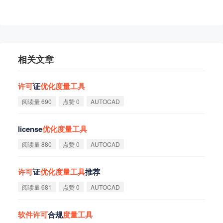
相关文章
许
可
证
优
化
度
量
工
具
阅读量 690
点赞 0
AUTOCAD
license
优
化
度
量
工
具
阅读量 880
点赞 0
AUTOCAD
许
可
证
优
化
度
量
工
具
推荐
阅读量 681
点赞 0
AUTOCAD
软
件
许
可
合规
度
量
工
具