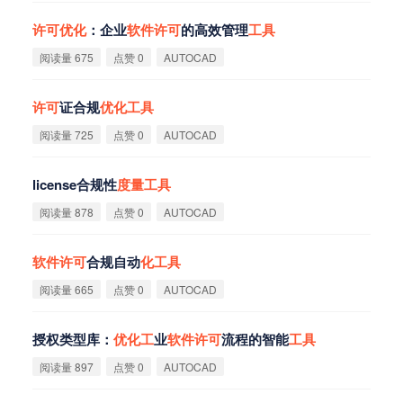
许
可
优
化
：企业
软
件
许
可
的高效管理
工
具
阅读量 675
点赞 0
AUTOCAD
许
可
证合规
优
化
工
具
阅读量 725
点赞 0
AUTOCAD
license合规性
度
量
工
具
阅读量 878
点赞 0
AUTOCAD
软
件
许
可
合规自动
化
工
具
阅读量 665
点赞 0
AUTOCAD
授权类型库：
优
化
工
业
软
件
许
可
流程的智能
工
具
阅读量 897
点赞 0
AUTOCAD