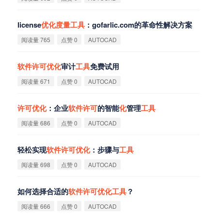
license
优
化
度
量
工
具
：gofarlic.com的革命性解决方案
阅读量 765
点赞 0
AUTOCAD
软
件
许
可
优
化
审计
工
具
免费试用
阅读量 671
点赞 0
AUTOCAD
许
可
优
化
：企业
软
件
许
可
的智能
化
管理
工
具
阅读量 686
点赞 0
AUTOCAD
轻松实现
软
件
许
可
优
化
：步骤与
工
具
阅读量 698
点赞 0
AUTOCAD
如何选择合适的
软
件
许
可
优
化
工
具
？
阅读量 666
点赞 0
AUTOCAD