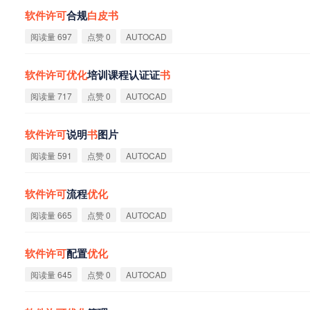
软
件
许
可
合规
白
皮
书
阅读量 697
点赞 0
AUTOCAD
软
件
许
可
优
化
培训课程认证证
书
阅读量 717
点赞 0
AUTOCAD
软
件
许
可
说明
书
图片
阅读量 591
点赞 0
AUTOCAD
软
件
许
可
流程
优
化
阅读量 665
点赞 0
AUTOCAD
软
件
许
可
配置
优
化
阅读量 645
点赞 0
AUTOCAD