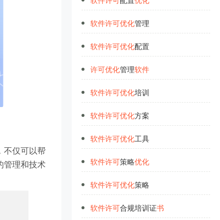
软
件
许
可
优
化
管理
软
件
许
可
优
化
配置
许
可
优
化
管理
软
件
软
件
许
可
优
化
培训
软
件
许
可
优
化
方案
软
件
许
可
优
化
工具
，不仅可以帮
软
件
许
可
策略
优
化
的管理和技术
软
件
许
可
优
化
策略
软
件
许
可
合规培训证
书