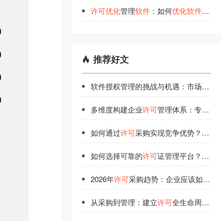
许
可
优
化
管理
软
件
：如何
优
化
软
件
许
可
推荐好文
软件授权管理的挑战与机遇：市场竞争中的制胜法宝
多维度构建企业
许可
管理体系：专业研发团队的实战分享
如何通过
许可
采购实现竞争优势？深度解析
如何选择可靠的
许可
证管理平台？5大标准值得关注
2026年
许可
采购趋势：企业应该如何提前布局？
从采购到管理：建立
许可
全生命周期管理体系