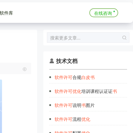
软件库
在线咨询
技术文档
软
件
许
可
合规
白
皮
书
软
件
许
可
优
化
培训课程认证证
书
软
件
许
可
说明
书
图片
软
件
许
可
流程
优
化
软
件
许
可
配置
优
化