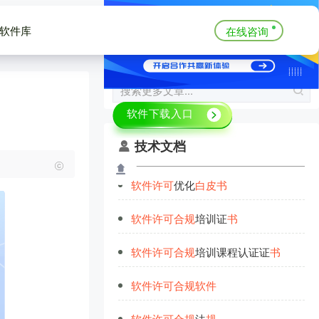
软件库
在线咨询
技术文档
软
件
许
可
优化
白
皮
书
软
件
许
可
合
规
培训证
书
软
件
许
可
合
规
培训课程认证证
书
软
件
许
可
合
规
软
件
软
件
许
可
合
规
法
规