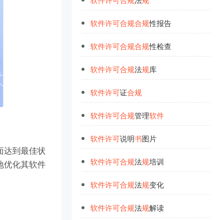
软
件
许
可
合
规
合
规
性报告
软
件
许
可
合
规
合
规
性检查
软
件
许
可
合
规
法
规
库
软
件
许
可
证
合
规
软
件
许
可
合
规
管理
软
件
软
件
许
可
说明
书
图片
面达到最佳状
软
件
许
可
合
规
法
规
培训
地优化其软件
软
件
许
可
合
规
法
规
变化
软
件
许
可
合
规
法
规
解读