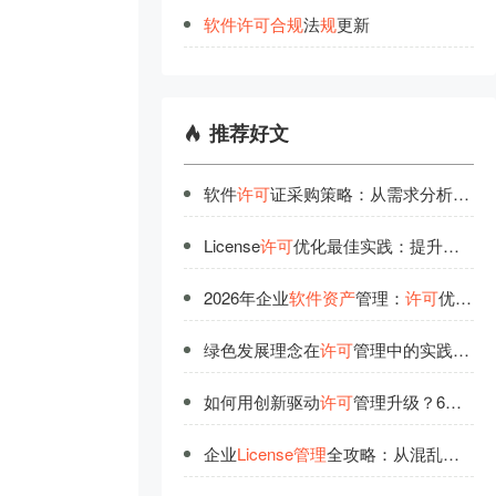
软
件
许
可
合
规
法
规
更新
推荐好文
软件
许可
证采购策略：从需求分析到供应商评估
License
许可
优化最佳实践：提升软件授权使用效率
2026年企业
软件资产
管理：
许可
优化与高效使用的完美融合
绿色发展理念在
许可
管理中的实践与价值
如何用创新驱动
许可
管理升级？6大前沿实践
企业
License管理
全攻略：从混乱到有序的蜕变