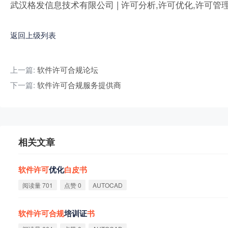
武汉格发信息技术有限公司 | 许可分析,许可优化,许可管
返回上级列表
上一篇:
软件许可合规论坛
下一篇:
软件许可合规服务提供商
相关文章
软
件
许
可
优化
白
皮
书
阅读量 701
点赞 0
AUTOCAD
软
件
许
可
合
规
培训证
书